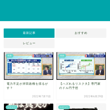
最新記事
おすすめ
レビュー
投資
投資
電力不足が岸田政権を揺るが
【ハズれるリスク大】専門家
す？
のドル円予想
2022年7月11日
2022年6月29日
レビュー
レビュー