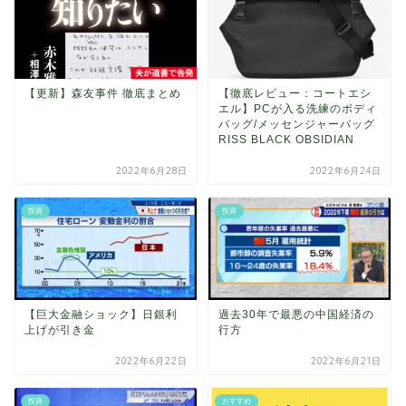
【更新】森友事件 徹底まとめ
【徹底レビュー：コートエシ
エル】PCが入る洗練のボディ
バッグ/メッセンジャーバッグ
RISS BLACK OBSIDIAN
2022年6月28日
2022年6月24日
投資
投資
【巨大金融ショック】日銀利
過去30年で最悪の中国経済の
上げが引き金
行方
2022年6月22日
2022年6月21日
投資
おすすめ