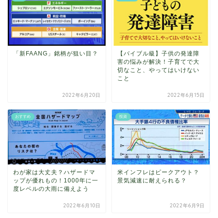
「新FAANG」銘柄が狙い目？
【バイブル級】子供の発達障
害の悩みが解決！子育てで大
切なこと、やってはいけない
こと
2022年6月20日
2022年6月15日
おすすめ
投資
わが家は大丈夫？ハザードマ
米インフレはピークアウト？
ップが優れもの！1000年に一
景気減速に耐えられる？
度レベルの大雨に備えよう
2022年6月10日
2022年6月9日