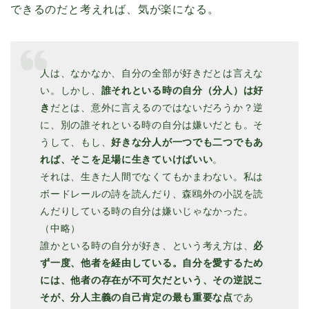
できるのだと考えれば、気が楽になる。
人は、なかなか、自分の全部が好きだとは言えな
い。しかし、
誰それといる時の自分（分人）は好
き
だとは、意外に言えるのではないだろうか？逆
に、別の誰それといる時の自分は嫌いだとも。そ
うして、もし、
好きな分人が一つでも二つでもあ
れば、そこを足場に生きていけばいい
。
それは、生きた人間でなくてもかまわない。私は
ボードレールの詩を読んだり、森鴎外の小説を読
んだりしている時の自分は嫌いじゃなかった。
（中略）
誰かといる時の自分が好き、という考え方は、
必
ず一度、他者を経由している。自分を愛するため
には、他者の存在が不可欠だという、その逆説こ
そが、分人主義の自己肯定の最も重要な点
であ