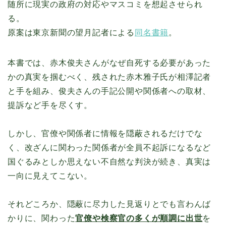
随所に現実の政府の対応やマスコミを想起させられ
る。
原案は東京新聞の望月記者による
同名書籍
。
本書では、赤木俊夫さんがなぜ自死する必要があった
かの真実を掴むべく、残された赤木雅子氏が相澤記者
と手を組み、俊夫さんの手記公開や関係者への取材、
提訴など手を尽くす。
しかし、官僚や関係者に情報を隠蔽されるだけでな
く、改ざんに関わった関係者が全員不起訴になるなど
国ぐるみとしか思えない不自然な判決が続き、真実は
一向に見えてこない。
それどころか、隠蔽に尽力した見返りとでも言わんば
かりに、関わった
官僚や検察官の多くが順調に出世
を