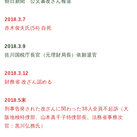
朝日新聞 公文書改ざん報道
2018.3.7
赤木俊夫氏(54) 自死
2018.3.9
佐川国税庁長官（元理財局長）依願退官
2018.3.12
財務省 改ざん認める
2018.5末
刑事告発された改ざんに関わった38人全員不起訴（大
阪地検特捜部、山本真千子特捜部長。法務省事務次
官：黒川弘務氏）