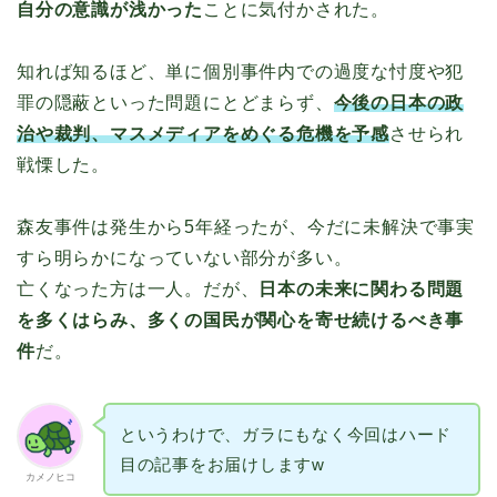
自分の意識が浅かった
ことに気付かされた。
知れば知るほど、単に個別事件内での過度な忖度や犯
罪の隠蔽といった問題にとどまらず、
今後の日本の政
治や裁判、マスメディアをめぐる危機を予感
させられ
戦慄した。
森友事件は発生から5年経ったが、今だに未解決で事実
すら明らかになっていない部分が多い。
亡くなった方は一人。だが、
日本の未来に関わる問題
を多くはらみ、多くの国民が関心を寄せ続けるべき事
件
だ。
というわけで、ガラにもなく今回はハード
目の記事をお届けしますw
カメノヒコ