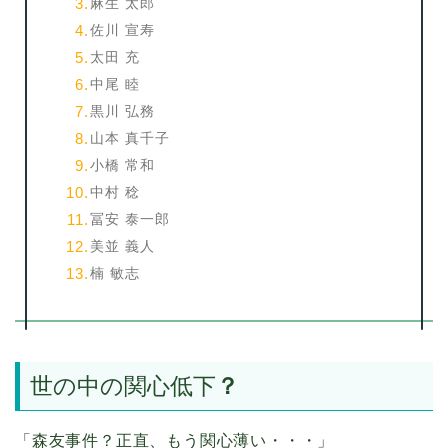
麻生 太郎
佐川 宣寿
太田 充
中尾 睦
黒川 弘務
山本 真千子
小橋 常和
中村 稔
冨安 泰一郎
美並 義人
楠 敏志
世の中の関心低下
？
「森友事件？正直、もう関心薄い・・・」