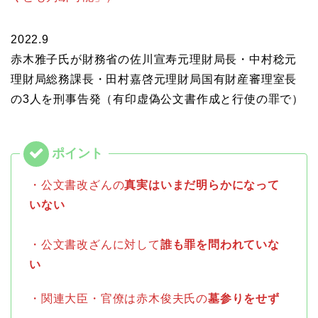
2022.9
赤木雅子氏が財務省の佐川宣寿元理財局長・中村稔元
理財局総務課長・田村嘉啓元理財局国有財産審理室長
の3人を刑事告発（有印虚偽公文書作成と行使の罪で）
・公文書改ざんの
真実はいまだ明らかになって
いない
・公文書改ざんに対して
誰も罪を問われていな
い
・関連大臣・官僚は赤木俊夫氏の
墓参りをせず