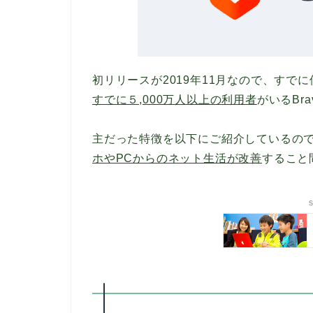
初リリースが2019年11月なので、すで
すでに５,000万人以上の利用者
がいるBra
主だった特徴を以下にご紹介しているの
ホやPCからのネット生活が改善
すること
s