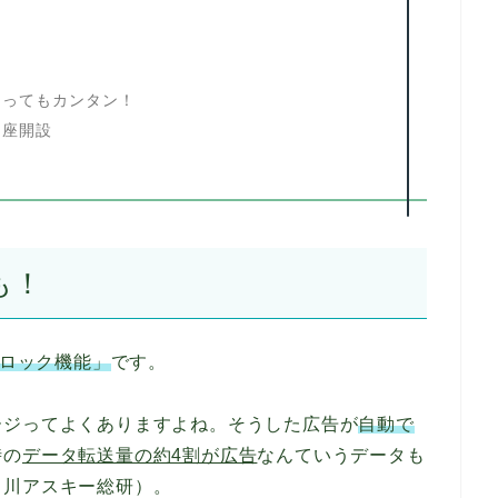
とってもカンタン！
口座開設
も！
ロック機能」
です。
ージってよくありますよね。そうした広告が
自動で
時の
データ転送量の約4割が広告
なんていうデータも
角川アスキー総研）。