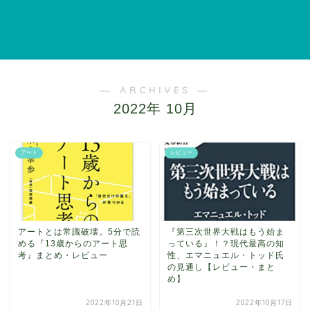
― ARCHIVES ―
2022年 10月
アート
レビュー
アートとは常識破壊。5分で読
『第三次世界大戦はもう始ま
める『13歳からのアート思
っている』！？現代最高の知
考』まとめ・レビュー
性、エマニュエル・トッド氏
の見通し【レビュー・まと
め】
2022年10月21日
2022年10月17日