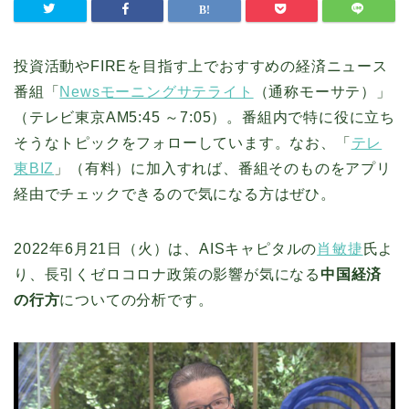
投資活動やFIREを目指す上でおすすめの経済ニュース
番組「
Newsモーニングサテライト
（通称モーサテ）」
（テレビ東京AM5:45 ～7:05）。番組内で特に役に立ち
そうなトピックをフォローしています。なお、「
テレ
東BIZ
」（有料）に加入すれば、番組そのものをアプリ
経由でチェックできるので気になる方はぜひ。
2022年6月21日（火）は、AISキャピタルの
肖敏捷
氏よ
り、長引くゼロコロナ政策の影響が気になる
中国経済
の行方
についての分析です。