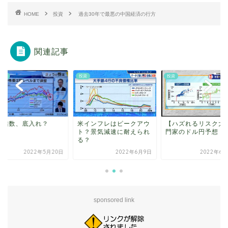
HOME
投資
過去30年で最悪の中国経済の行方
関連記事
すめ
投資
投資
価指数、底入れ？
米インフレはピークアウ
【ハズれるリスク大
ト？景気減速に耐えられ
門家のドル円予想
る？
2022年5月20日
2022年6月9日
2022年6月
sponsored link