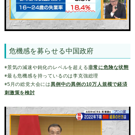
危機感を募らせる中国政府
◉景気の減速や鈍化のレベルを超える
非常に危険な状態
◉最も危機感を持っているのは李克強総理
◉5月の総党大会には
異例中の異例の10万人規模で経済
刺激策を検討