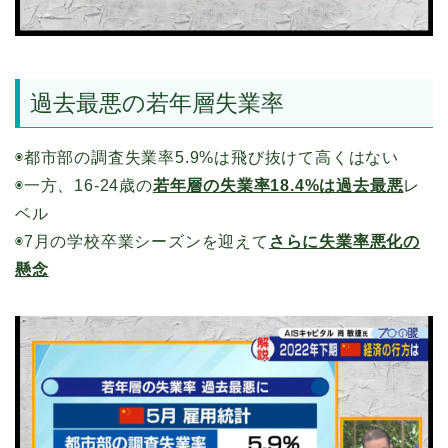
過去最悪の若年層失業率
◉都市部の調査失業率5.9%は飛び抜けて高くはない
◉一方、16-24歳の
若年層の失業率18.4%は過去最悪
レ
ベル
◉7月の学校卒業シーズンを迎えて
さらに失業率悪化の
懸念