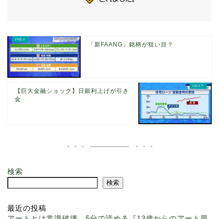
「新FAANG」銘柄が狙い目？
【巨大金融ショック】日銀利上げが引き
金
検索
検索
最近の投稿
アートとは常識破壊。5分で読める『13歳からのアート思