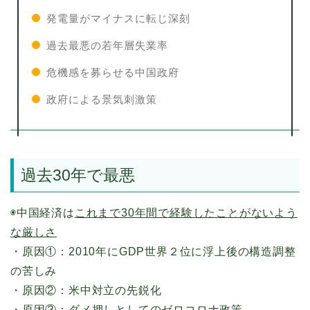
発電量がマイナスに転じ深刻
過去最悪の若年層失業率
危機感を募らせる中国政府
政府による景気刺激策
過去30年で最悪
◉中国経済は
これまで30年間で経験したことがないよう
な厳しさ
・原因①：2010年にGDP世界２位に浮上後の構造調整
の苦しみ
・原因②：米中対立の先鋭化
・原因③：ダメ押しとしてのゼロコロナ政策