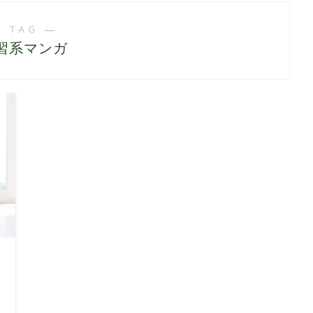
 TAG ―
習系マンガ