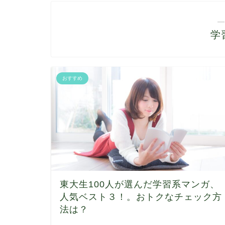
―
学
おすすめ
東大生100人が選んだ学習系マンガ、
人気ベスト３！。おトクなチェック方
法は？