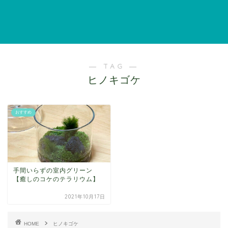
― TAG ―
ヒノキゴケ
おすすめ
手間いらずの室内グリーン
【癒しのコケのテラリウム】
2021年10月17日
HOME
ヒノキゴケ