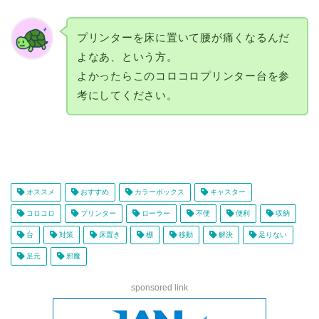
プリンターを床に置いて腰が痛くなるんだ
よなあ、という方。
よかったらこのコロコロプリンター台を参
考にしてください。
オススメ
おすすめ
カラーボックス
キャスター
コロコロ
プリンター
ローラー
不便
便利
収納
台
対策
床置き
棚
移動
解決
足りない
足元
邪魔
sponsored link