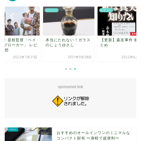
ュー
レビュー
レビュー
当にたれない！ガラス
【更新】森友事件 徹底ま
【傑作】是枝監督「
しょうゆさし
とめ
ビー・ブローカー」 
ュー/感想
2021年9月28日
2022年6月28日
2022年7月
sponsored link
おすすめのオールインワンのミニマルな
コンパクト財布 〜身軽で超便利〜