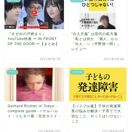
『すずめの戸締まり』
”分人主義” は現代の処方箋
YouTube特番 〜 IN FRONT
『私とは何か 「個人」から
OF THE DOOR 〜【まとめ】
「分人」へ（平野啓一郎）』
レビュー
2022年9月7日
2022年9月4日
アート
おすすめ
Gerhard Richter in Tokyo -
【バイブル級】子供の発達障
complete guide - / ゲルハル
害の悩みが解決！子育てで大
ト・リヒター展 - 完全ガイド -
切なこと、やってはいけない
こと
2022年8月20日
2022年6月15日