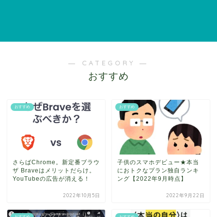
― CATEGORY ―
おすすめ
おすすめ
おすすめ
さらばChrome。新定番ブラウ
子供のスマホデビュー★本当
ザ Braveはメリットだらけ。
におトクなプラン独自ランキ
YouTubeの広告が消える！
ング【2022年9月時点】
2022年10月5日
2022年9月22日
おすすめ
おすすめ