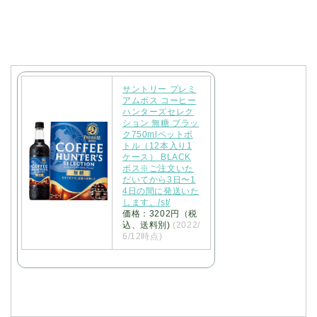
サントリー プレミ
アムボス コーヒー
ハンターズセレク
ション 無糖 ブラッ
ク750mlペットボ
トル（12本入り1
ケース） BLACK
ボス※ご注文いた
だいてから3日〜1
4日の間に発送いた
します。/st/
価格：3202円（税
込、送料別)
(2022/
6/12時点)