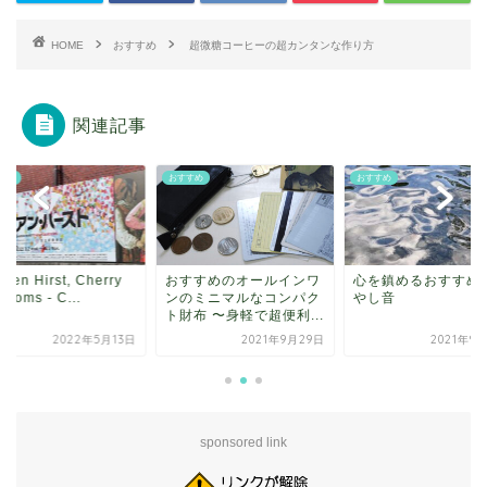
HOME
おすすめ
超微糖コーヒーの超カンタンな作り方
関連記事
すめ
おすすめ
おすすめ
すすめのオールインワ
心を鎮めるおすすめの癒
Damien Hirst, Cher
のミニマルなコンパク
やし音
Blossoms - C...
布 〜身軽で超便利...
2021年9月29日
2021年9月12日
2022年5
sponsored link